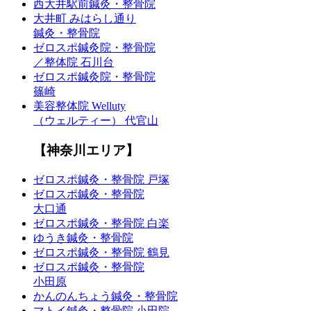
西大井駅前鍼灸・整骨院
大井町 みはらし通り
鍼灸・整骨院
ゼロスポ鍼灸院・整骨院
／整体院 石川台
ゼロスポ鍼灸院・整骨院
篠崎
美容整体院 Welluty
（ウェルティー） 代官山
【神奈川エリア】
ゼロスポ鍼灸・整骨院 戸塚
ゼロスポ鍼灸・整骨院
大口通
ゼロスポ鍼灸・整骨院 白楽
ゆうき鍼灸・整骨院
ゼロスポ鍼灸・整骨院 鶴見
ゼロスポ鍼灸・整骨院
小田原
かんのんちょう鍼灸・整骨院
マトイ鍼灸・整骨院 小田院