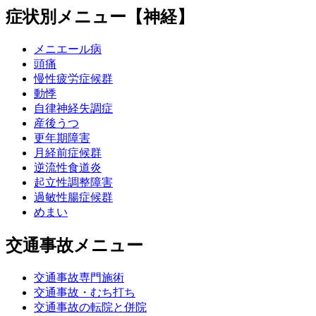
症状別メニュー【神経】
メニエール病
頭痛
慢性疲労症候群
動悸
自律神経失調症
産後うつ
更年期障害
月経前症候群
逆流性食道炎
起立性調整障害
過敏性腸症候群
めまい
交通事故メニュー
交通事故専門施術
交通事故・むち打ち
交通事故の転院と併院