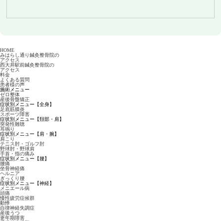
HOME
みはらし通り鍼灸整骨院の
アクセス
西大井駅前鍼灸整骨院の
アクセス
料金
よくある質問
患者様の声
施術メニュー
ゼロ整体
産後骨盤矯正
症状別メニュー【全身】
足底筋膜炎
スポーツ障害
症状別メニュー【頚部・肩】
突発性難聴
耳鳴り
症状別メニュー【肩・腕】
肩こり
テニス肘・ゴルフ肘
野球肘・野球肩
手首・指の痛み
症状別メニュー【腰】
腰痛
坐骨神経痛
ヘルニア
ぎっくり腰
症状別メニュー【神経】
メニエール病
頭痛
慢性疲労症候群
動悸
自律神経失調症
産後うつ
更年期障害