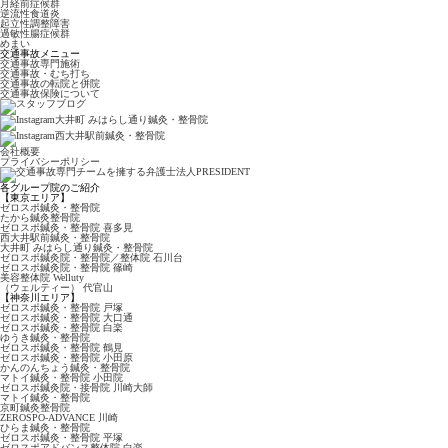
月経前症候群
逆流性食道炎
起立性調整障害
過敏性腸症候群
めまい
交通事故メニュー
交通事故専門施術
交通事故・むち打ち
交通事故の転院と併院
交通事故保険について
会社概要
プライバシーポリシー
各グループ院のご紹介
【東京エリア】
ゼロスポ鍼灸・整骨院
たから鍼灸整骨院
ゼロスポ鍼灸・整骨院
喜多見
西大井駅前鍼灸・整骨院
大井町 みはらし通り
鍼灸・整骨院
ゼロスポ鍼灸院・整骨院
／整体院 石川台
ゼロスポ鍼灸院・整骨院
篠崎
美容整体院 Welluty
（ウェルティー） 代官山
【神奈川エリア】
ゼロスポ鍼灸・整骨院 戸塚
ゼロスポ鍼灸・整骨院
大口通
ゼロスポ鍼灸・整骨院 白楽
ゆうき鍼灸・整骨院
ゼロスポ鍼灸・整骨院 鶴見
ゼロスポ鍼灸・整骨院
小田原
かんのんちょう鍼灸・整骨院
マトイ鍼灸・整骨院 小田院
ゼロスポ鍼灸院・接骨院
川崎大師
マトイ鍼灸・整骨院
京町鍼灸整骨院
ZEROSPO-ADVANCE
川崎
ひらま鍼灸・整骨院
ゼロスポ鍼灸・整骨院 平塚
ゼロスポアドバンス整体院 白楽