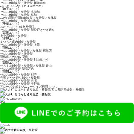
ゼロスポ鍼灸院・接骨院 川崎南幸
ZEROSPO-LAB
（ゼロスポラボ）
【埼玉エリア】
ゼロスポ鍼灸・整骨院
北浦和
ゼロスポ鍼灸・整骨院 草加
あげお運動公園前鍼灸院・
整骨院／整体院
ゼロスポ鍼灸・整骨
南浦和院
【千葉エリア】
360°(さぶろく)鍼灸整骨院
ゼロスポ鍼灸・整骨院
新松戸けやき通り
【群馬エリア】
上中居鍼灸・整骨院
【長野エリア】
まつもと庄内鍼灸・整骨院
ゼロスポ鍼灸院・接骨院
上田
【福島エリア】
ゼロスポ鍼灸・整骨院
／整体院 福島西
ゼロスポ鍼灸院・接骨院
福島東／Welluty 福島
ゼロスポ鍼灸院・接骨院
郡山島中央
【新潟エリア】
ぜろすぽ鍼灸院・整骨院
／整体院 青山
ゼロスポ接骨院 新潟万代
【福岡エリア】
ゼロスポ鍼灸・整骨院 別府
赤坂 けやき通り鍼灸・
整骨院
ゼロスポ鍼灸・整骨院 吉塚
ゼロスポ鍼灸・整骨院
美野島
アローズラボ＆
ジムマークイズ福岡ももち