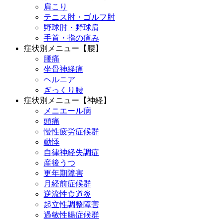
肩こり
テニス肘・ゴルフ肘
野球肘・野球肩
手首・指の痛み
症状別メニュー【腰】
腰痛
坐骨神経痛
ヘルニア
ぎっくり腰
症状別メニュー【神経】
メニエール病
頭痛
慢性疲労症候群
動悸
自律神経失調症
産後うつ
更年期障害
月経前症候群
逆流性食道炎
起立性調整障害
過敏性腸症候群